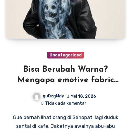
Uncategorized
Bisa Berubah Warna?
Mengapa emotive fabric
jacket Menjadi Streetwear
guDzgMdy
Mei 18, 2026
Paling Ikonik di Jakarta
Tidak ada komentar
Sepanjang April 2026
Gue pernah lihat orang di Senopati lagi duduk
santai di kafe. Jaketnya awalnya abu-abu