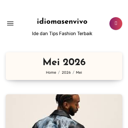
Lewati
ke
konten
idiomasenvivo
Ide dan Tips Fashion Terbaik
Mei 2026
Home
2026
Mei