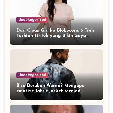
Uncategorized
Dari Clean Girl ke Blokecore: 5 Tren
Fashion TikTok yang Bikin Gaya
Kamu Naik Level di 2026
Uncategorized
Bisa Berubah Warna? Mengapa
emotive fabric jacket Menjadi
Streetwear Paling Ikonik di Jakarta
Sepanjang April 2026