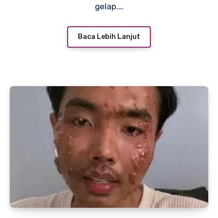
gelap.…
Baca Lebih Lanjut