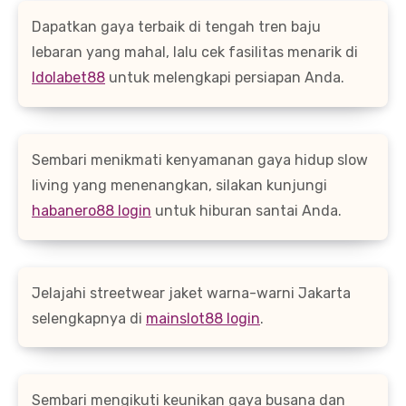
Dapatkan gaya terbaik di tengah tren baju
lebaran yang mahal, lalu cek fasilitas menarik di
Idolabet88
untuk melengkapi persiapan Anda.
Sembari menikmati kenyamanan gaya hidup slow
living yang menenangkan, silakan kunjungi
habanero88 login
untuk hiburan santai Anda.
Jelajahi streetwear jaket warna-warni Jakarta
selengkapnya di
mainslot88 login
.
Sembari mengikuti keunikan gaya busana dan