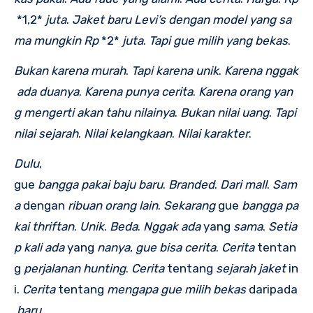
*1,2*
juta
.
Jaket
baru
Levi’s
dengan
model
yang
sa
ma
mungkin
Rp
*2*
juta
.
Tapi
gue
milih
yang
bekas
.
Bukan
karena
murah
.
Tapi
karena
unik
.
Karena
nggak
ada
duanya
.
Karena
punya
cerita
.
Karena
orang
yan
g
mengerti
akan
tahu
nilainya
.
Bukan
nilai
uang
.
Tapi
nilai
sejarah
.
Nilai
kelangkaan
.
Nilai
karakter
.
Dulu
,
gue
bangga
pakai
baju
baru
.
Branded
.
Dari
mall
.
Sam
a
dengan
ribuan
orang
lain
.
Sekarang
gue
bangga
pa
kai
thriftan
.
Unik
.
Beda
.
Nggak
ada
yang
sama
.
Setia
p
kali
ada
yang
nanya
,
gue
bisa
cerita
.
Cerita
tentan
g
perjalanan
hunting
.
Cerita
tentang
sejarah
jaket
in
i.
Cerita
tentang
mengapa
gue
milih
bekas
daripada
baru
.