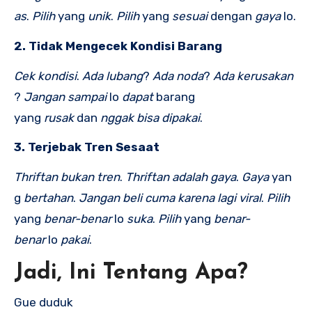
as
.
Pilih
yang
unik
.
Pilih
yang
sesuai
dengan
gaya
lo.
2. Tidak Mengecek Kondisi Barang
Cek
kondisi
.
Ada
lubang
?
Ada
noda
?
Ada
kerusakan
?
Jangan
sampai
lo
dapat
barang
yang
rusak
dan
nggak
bisa
dipakai
.
3. Terjebak Tren Sesaat
Thriftan
bukan
tren
.
Thriftan
adalah
gaya
.
Gaya
yan
g
bertahan
.
Jangan
beli
cuma
karena
lagi
viral
.
Pilih
yang
benar-benar
lo
suka
.
Pilih
yang
benar-
benar
lo
pakai
.
Jadi, Ini Tentang Apa?
Gue duduk