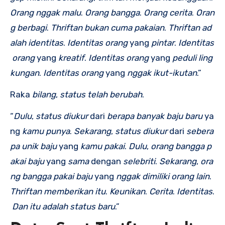
Orang
nggak
malu
.
Orang
bangga
.
Orang
cerita
.
Oran
g
berbagi
.
Thriftan
bukan
cuma
pakaian
.
Thriftan
ad
alah
identitas
.
Identitas
orang
yang
pintar
.
Identitas
orang
yang
kreatif
.
Identitas
orang
yang
peduli
ling
kungan
.
Identitas
orang
yang
nggak
ikut-ikutan
.”
Raka
bilang
,
status
telah
berubah
.
“
Dulu
,
status
diukur
dari
berapa
banyak
baju
baru
ya
ng
kamu
punya
.
Sekarang
,
status
diukur
dari
sebera
pa
unik
baju
yang
kamu
pakai
.
Dulu
,
orang
bangga
p
akai
baju
yang
sama
dengan
selebriti
.
Sekarang
,
ora
ng
bangga
pakai
baju
yang
nggak
dimiliki
orang
lain
.
Thriftan
memberikan
itu
.
Keunikan
.
Cerita
.
Identitas
.
Dan
itu
adalah
status
baru
.”