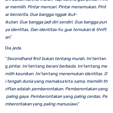
ar
memilih
.
Pintar
mencari
.
Pintar
menemukan
.
Pint
ar
bercerita
.
Gue
bangga
nggak
ikut-
ikutan
.
Gue
bangga
jadi
diri
sendiri
.
Gue
bangga
pun
ya
identitas
.
Dan
identitas
itu
gue
temukan
di
thrift
an
.”
Dia
jeda
.
“
Secondhand
first
bukan
tentang
murah
.
Ini
tentan
g
pintar
.
Ini
tentang
berani
berbeda
.
Ini
tentang
me
milih
keunikan
.
Ini
tentang
menemukan
identitas
.
D
i
tengah
dunia
yang
memaksa
kita
sama
,
memilih
th
riftan
adalah
pemberontakan
.
Pemberontakan
yang
paling
gaya
.
Pemberontakan
yang
paling
cerdas
.
Pe
mberontakan
yang
paling
manusiawi
.”