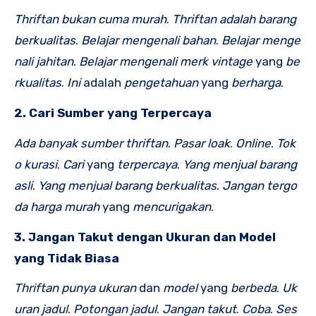
Thriftan
bukan
cuma
murah
.
Thriftan
adalah
barang
berkualitas
.
Belajar
mengenali
bahan
.
Belajar
menge
nali
jahitan
.
Belajar
mengenali
merk
vintage
yang
be
rkualitas
.
Ini
adalah
pengetahuan
yang
berharga
.
2. Cari Sumber yang Terpercaya
Ada
banyak
sumber
thriftan
.
Pasar
loak
.
Online
.
Tok
o
kurasi
.
Cari
yang
terpercaya
.
Yang
menjual
barang
asli
.
Yang
menjual
barang
berkualitas
.
Jangan
tergo
da
harga
murah
yang
mencurigakan
.
3. Jangan Takut dengan Ukuran dan Model
yang Tidak Biasa
Thriftan
punya
ukuran
dan
model
yang
berbeda
.
Uk
uran
jadul
.
Potongan
jadul
.
Jangan
takut
.
Coba
.
Ses