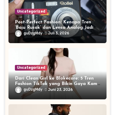
Uncategorized
Post-Perfect Fashion: Kenapa Tren
‘Baju Rusak’ dan Lensa Analog Jadi
Identitas Baru Gen Z di 2026
guDzgMdy
Juli 3, 2026
Uncategorized
Dari Clean Girl ke Blokecore: 5 Tren
Fashion TikTok yang Bikin Gaya Kamu
Naik Level di 2026
guDzgMdy
Juni 23, 2026