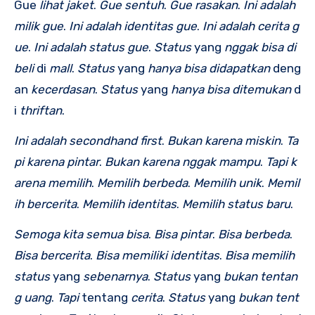
Gue
lihat
jaket
.
Gue
sentuh
.
Gue
rasakan
.
Ini
adalah
milik
gue
.
Ini
adalah
identitas
gue
.
Ini
adalah
cerita
g
ue
.
Ini
adalah
status
gue
.
Status
yang
nggak
bisa
di
beli
di
mall
.
Status
yang
hanya
bisa
didapatkan
deng
an
kecerdasan
.
Status
yang
hanya
bisa
ditemukan
d
i
thriftan
.
Ini
adalah
secondhand
first
.
Bukan
karena
miskin
.
Ta
pi
karena
pintar
.
Bukan
karena
nggak
mampu
.
Tapi
k
arena
memilih
.
Memilih
berbeda
.
Memilih
unik
.
Memil
ih
bercerita
.
Memilih
identitas
.
Memilih
status
baru
.
Semoga
kita
semua
bisa
.
Bisa
pintar
.
Bisa
berbeda
.
Bisa
bercerita
.
Bisa
memiliki
identitas
.
Bisa
memilih
status
yang
sebenarnya
.
Status
yang
bukan
tentan
g
uang
.
Tapi
tentang
cerita
.
Status
yang
bukan
tent