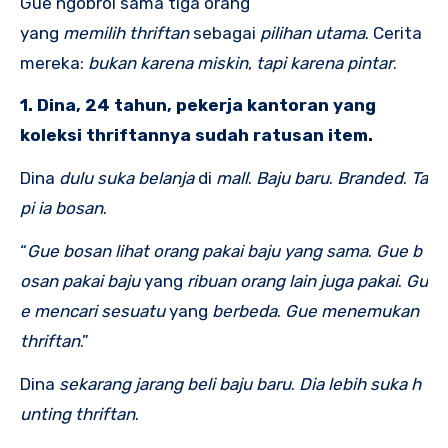
Gue ngobrol sama tiga orang
yang
memilih
thriftan
sebagai
pilihan
utama
. Cerita
mereka:
bukan
karena
miskin
,
tapi
karena
pintar
.
1. Dina, 24 tahun, pekerja kantoran yang
koleksi thriftannya sudah ratusan item.
Dina
dulu
suka
belanja
di
mall
.
Baju
baru
.
Branded
.
Ta
pi
ia
bosan
.
“
Gue
bosan
lihat
orang
pakai
baju
yang
sama
.
Gue
b
osan
pakai
baju
yang
ribuan
orang
lain
juga
pakai
.
Gu
e
mencari
sesuatu
yang
berbeda
.
Gue
menemukan
thriftan
.”
Dina
sekarang
jarang
beli
baju
baru
.
Dia
lebih
suka
h
unting
thriftan
.