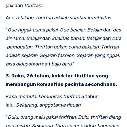
yak
dari
thriftan
.”
Andra
bilang
,
thriftan
adalah
sumber
kreativitas
.
“
Gue
nggak
cuma
pakai
.
Gue
belajar
.
Belajar
dari
des
ain
lama
.
Belajar
dari
kualitas
bahan
.
Belajar
dari
cara
pembuatan
.
Thriftan
bukan
cuma
pakaian
.
Thriftan
adalah
sejarah
.
Sejarah
fashion
.
Sejarah
yang
nggak
bisa
didapatkan
dari
baju
baru
.”
3. Raka, 26 tahun, kolektor thriftan yang
membangun komunitas pecinta secondhand.
Raka
memulai
komunitas
thriftan
3 tahun
lalu.
Sekarang
,
anggotanya
ribuan
.
“
Dulu
,
orang
malu
pakai
thriftan
.
Dulu
,
thriftan
diang
gap
miskin
.
Sekarang
,
thriftan
menjadi
kebanggaan
.