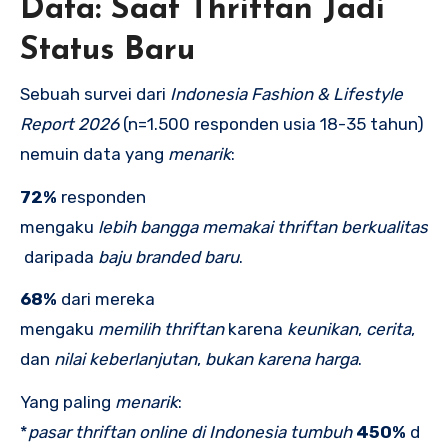
Data: Saat Thriftan Jadi
Status Baru
Sebuah survei dari
Indonesia Fashion & Lifestyle
Report 2026
(n=1.500 responden usia 18-35 tahun)
nemuin data yang
menarik
:
72%
responden
mengaku
lebih
bangga
memakai
thriftan
berkualitas
daripada
baju
branded
baru
.
68%
dari mereka
mengaku
memilih
thriftan
karena
keunikan
,
cerita
,
dan
nilai
keberlanjutan
,
bukan
karena
harga
.
Yang paling
menarik
:
*
pasar
thriftan
online
di
Indonesia
tumbuh
450%
d