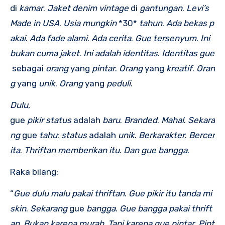
di
kamar
.
Jaket
denim
vintage
di
gantungan
.
Levi’s
Made
in
USA
.
Usia
mungkin
*30*
tahun
.
Ada
bekas
p
akai
.
Ada
fade
alami
.
Ada
cerita
.
Gue
tersenyum
.
Ini
bukan
cuma
jaket
.
Ini
adalah
identitas
.
Identitas
gue
sebagai
orang
yang
pintar
.
Orang
yang
kreatif
.
Oran
g
yang
unik
.
Orang
yang
peduli
.
Dulu
,
gue
pikir
status
adalah
baru
.
Branded
.
Mahal
.
Sekara
ng
gue
tahu
:
status
adalah
unik
.
Berkarakter
.
Bercer
ita
.
Thriftan
memberikan
itu
.
Dan
gue
bangga
.
Raka bilang:
“
Gue
dulu
malu
pakai
thriftan
.
Gue
pikir
itu
tanda
mi
skin
.
Sekarang
gue
bangga
.
Gue
bangga
pakai
thrift
an
.
Bukan
karena
murah
.
Tapi
karena
gue
pintar
.
Pint