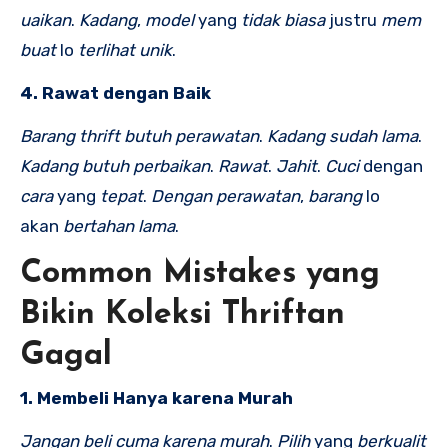
uaikan
.
Kadang
,
model
yang
tidak
biasa
justru
mem
buat
lo
terlihat
unik
.
4. Rawat dengan Baik
Barang
thrift
butuh
perawatan
.
Kadang
sudah
lama
.
Kadang
butuh
perbaikan
.
Rawat
.
Jahit
.
Cuci
dengan
cara
yang
tepat
.
Dengan
perawatan
,
barang
lo
akan
bertahan
lama
.
Common Mistakes yang
Bikin Koleksi Thriftan
Gagal
1. Membeli Hanya karena Murah
Jangan
beli
cuma
karena
murah
.
Pilih
yang
berkualit