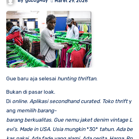
By
guDzgMdy
Maret 29, 2026
Gue baru aja selesai
hunting
thriftan
.
Bukan di pasar loak.
Di
online
.
Aplikasi
secondhand
curated
.
Toko
thrift
y
ang
memilih
barang-
barang
berkualitas
.
Gue
nemu
jaket
denim
vintage
L
evi’s
.
Made
in
USA
.
Usia
mungkin
*30*
tahun
.
Ada
be
kas
pakai
.
Ada
fade
yang
alami
.
Ada
cerita
.
Harga
:
Rp