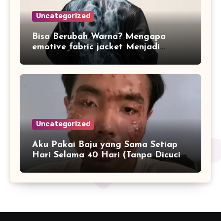
Uncategorized
Bisa Berubah Warna? Mengapa
emotive fabric jacket Menjadi
Streetwear Paling Ikonik di Jakarta
Sepanjang April 2026
Uncategorized
Aku Pakai Baju yang Sama Setiap
Hari Selama 40 Hari (Tanpa Dicuci):
Yang Terjadi pada Kulit dan
Mentalku Bikin Fashion Influencer
Speechless