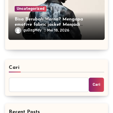
Uncategorized
Bisa Berubah Warna? Mengapa
emotive fabric jacket Menjadi
Streetwear Paling Ikonik di Jakarta
guDzgMdy
Mei 18, 2026
Sepanjang April 2026
Cari
Cari
Recent Posts