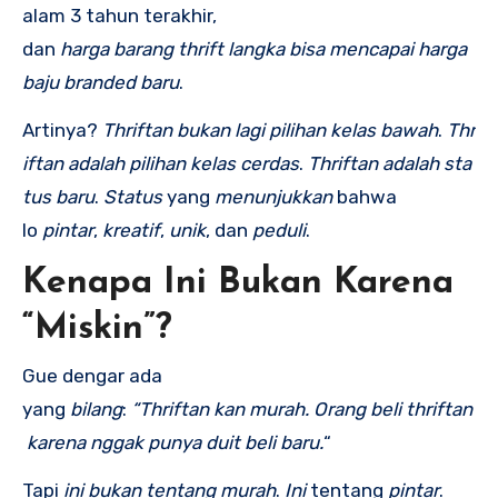
alam 3 tahun terakhir,
dan
harga
barang
thrift
langka
bisa
mencapai
harga
baju
branded
baru
.
Artinya?
Thriftan
bukan
lagi
pilihan
kelas
bawah
.
Thr
iftan
adalah
pilihan
kelas
cerdas
.
Thriftan
adalah
sta
tus
baru
.
Status
yang
menunjukkan
bahwa
lo
pintar
,
kreatif
,
unik
, dan
peduli
.
Kenapa Ini Bukan Karena
“Miskin”?
Gue dengar ada
yang
bilang
:
“Thriftan
kan
murah.
Orang
beli
thriftan
karena
nggak
punya
duit
beli
baru.
“
Tapi
ini
bukan
tentang
murah
.
Ini
tentang
pintar
.