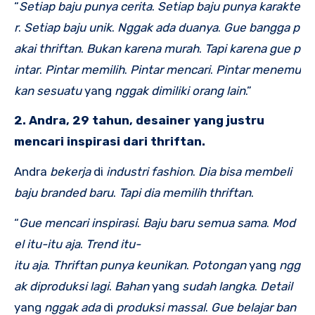
“
Setiap
baju
punya
cerita
.
Setiap
baju
punya
karakte
r
.
Setiap
baju
unik
.
Nggak
ada
duanya
.
Gue
bangga
p
akai
thriftan
.
Bukan
karena
murah
.
Tapi
karena
gue
p
intar
.
Pintar
memilih
.
Pintar
mencari
.
Pintar
menemu
kan
sesuatu
yang
nggak
dimiliki
orang
lain
.”
2. Andra, 29 tahun, desainer yang justru
mencari inspirasi dari thriftan.
Andra
bekerja
di
industri
fashion
.
Dia
bisa
membeli
baju
branded
baru
.
Tapi
dia
memilih
thriftan
.
“
Gue
mencari
inspirasi
.
Baju
baru
semua
sama
.
Mod
el
itu-itu
aja
.
Trend
itu-
itu
aja
.
Thriftan
punya
keunikan
.
Potongan
yang
ngg
ak
diproduksi
lagi
.
Bahan
yang
sudah
langka
.
Detail
yang
nggak
ada
di
produksi
massal
.
Gue
belajar
ban