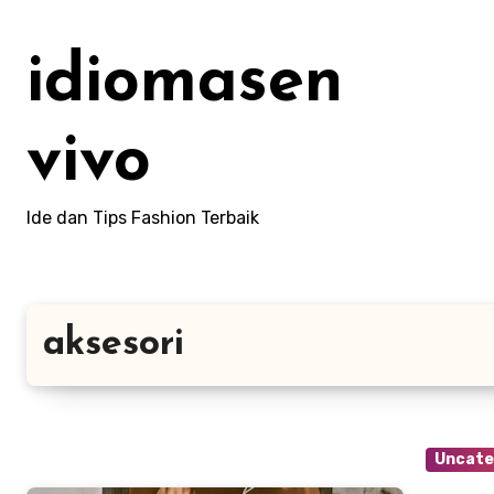
Lewati
ke
idiomasen
konten
vivo
Ide dan Tips Fashion Terbaik
aksesori
Uncate