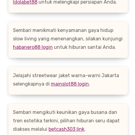
Idolabet88
untuk melengkapi persiapan Anda.
Sembari menikmati kenyamanan gaya hidup
slow living yang menenangkan, silakan kunjungi
habanero88 login
untuk hiburan santai Anda.
Jelajahi streetwear jaket warna-warni Jakarta
selengkapnya di
mainslot88 login
.
Sembari mengikuti keunikan gaya busana dan
tren estetika terkini, pilihan hiburan seru dapat
diakses melalui
betcash303 link
.