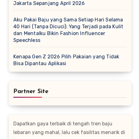
Jakarta Sepanjang April 2026
Aku Pakai Baju yang Sama Setiap Hari Selama
40 Hari (Tanpa Dicuci): Yang Terjadi pada Kulit
dan Mentalku Bikin Fashion Influencer
Speechless
Kenapa Gen Z 2026 Pilih Pakaian yang Tidak
Bisa Dipantau Aplikasi
Partner Site
Dapatkan gaya terbaik di tengah tren baju
lebaran yang mahal, lalu cek fasilitas menarik di