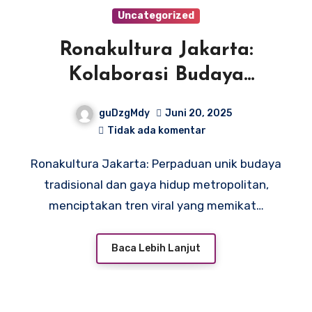
Uncategorized
Ronakultura Jakarta:
Kolaborasi Budaya
Tradisional & Gaya Hidup
guDzgMdy
Juni 20, 2025
Metropolitan yang Viral
Tidak ada komentar
Ronakultura Jakarta: Perpaduan unik budaya
tradisional dan gaya hidup metropolitan,
menciptakan tren viral yang memikat…
Baca Lebih Lanjut