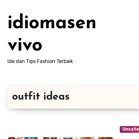
Lewati
ke
idiomasen
konten
vivo
Ide dan Tips Fashion Terbaik
outfit ideas
Uncate