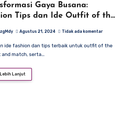
sformasi Gaya Busana:
ion Tips dan Ide Outfit of the
zgMdy
Agustus 21, 2024
Tidak ada komentar
x and match, serta…
Lebih Lanjut