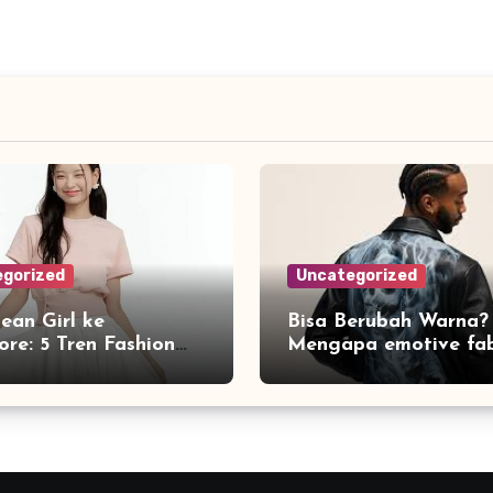
gorized
Uncategorized
lean Girl ke
Bisa Berubah Warna?
ore: 5 Tren Fashion
Mengapa emotive fab
 yang Bikin Gaya
jacket Menjadi Stree
aik Level di 2026
Paling Ikonik di Jaka
Sepanjang April 202