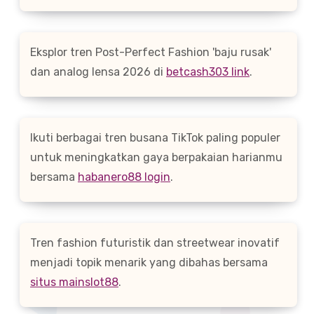
Eksplor tren Post-Perfect Fashion 'baju rusak'
dan analog lensa 2026 di
betcash303 link
.
Ikuti berbagai tren busana TikTok paling populer
untuk meningkatkan gaya berpakaian harianmu
bersama
habanero88 login
.
Tren fashion futuristik dan streetwear inovatif
menjadi topik menarik yang dibahas bersama
situs mainslot88
.