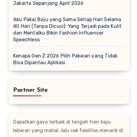
Jakarta Sepanjang April 2026
Aku Pakai Baju yang Sama Setiap Hari Selama
40 Hari (Tanpa Dicuci): Yang Terjadi pada Kulit
dan Mentalku Bikin Fashion Influencer
Speechless
Kenapa Gen Z 2026 Pilih Pakaian yang Tidak
Bisa Dipantau Aplikasi
Partner Site
Dapatkan gaya terbaik di tengah tren baju
lebaran yang mahal, lalu cek fasilitas menarik di