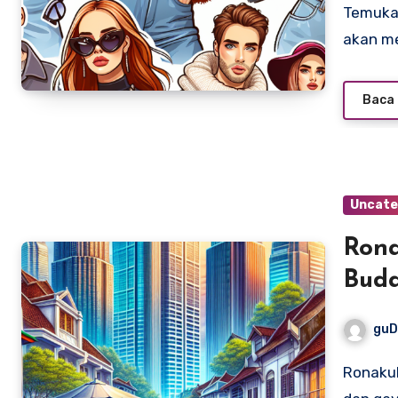
Temukan 7 tren fashion 2025 yang wajib dicoba! Nomor 3
akan m
Baca 
Uncate
Rona
Buda
Metr
guD
Ronakultura Jakarta: Perpaduan unik budaya tradisional