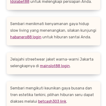
Idolabet88
untuk melengkapi persiapan Anda.
Sembari menikmati kenyamanan gaya hidup
slow living yang menenangkan, silakan kunjungi
habanero88 login
untuk hiburan santai Anda.
Jelajahi streetwear jaket warna-warni Jakarta
selengkapnya di
mainslot88 login
.
Sembari mengikuti keunikan gaya busana dan
tren estetika terkini, pilihan hiburan seru dapat
diakses melalui
betcash303 link
.