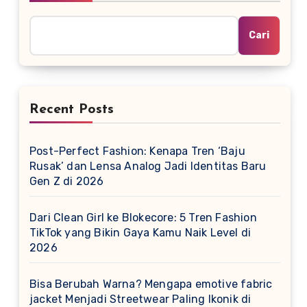
Cari
Recent Posts
Post-Perfect Fashion: Kenapa Tren ‘Baju
Rusak’ dan Lensa Analog Jadi Identitas Baru
Gen Z di 2026
Dari Clean Girl ke Blokecore: 5 Tren Fashion
TikTok yang Bikin Gaya Kamu Naik Level di
2026
Bisa Berubah Warna? Mengapa emotive fabric
jacket Menjadi Streetwear Paling Ikonik di