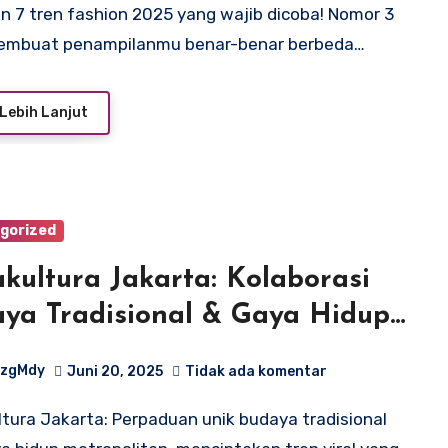
embuat penampilanmu benar-benar berbeda…
Lebih Lanjut
gorized
kultura Jakarta: Kolaborasi
ya Tradisional & Gaya Hidup
opolitan yang Viral
zgMdy
Juni 20, 2025
Tidak ada komentar