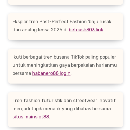
Eksplor tren Post-Perfect Fashion 'baju rusak'
dan analog lensa 2026 di
betcash303 link
.
Ikuti berbagai tren busana TikTok paling populer
untuk meningkatkan gaya berpakaian harianmu
bersama
habanero88 login
.
Tren fashion futuristik dan streetwear inovatif
menjadi topik menarik yang dibahas bersama
situs mainslot88
.