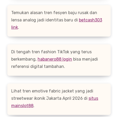
Temukan alasan tren fesyen baju rusak dan
lensa analog jadi identitas baru di
betcash303
link
.
Di tengah tren fashion TikTok yang terus
berkembang,
habanero88 login
bisa menjadi
referensi digital tambahan.
Lihat tren emotive fabric jacket yang jadi
streetwear ikonik Jakarta April 2026 di
situs
mainslot88
.