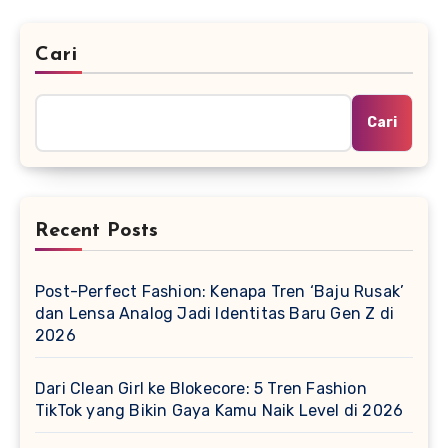
Cari
Cari
Recent Posts
Post-Perfect Fashion: Kenapa Tren ‘Baju Rusak’
dan Lensa Analog Jadi Identitas Baru Gen Z di
2026
Dari Clean Girl ke Blokecore: 5 Tren Fashion
TikTok yang Bikin Gaya Kamu Naik Level di 2026