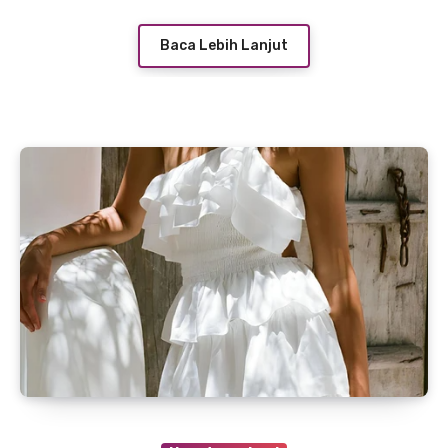
Baca Lebih Lanjut