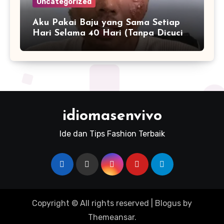
Uncategorized
Aku Pakai Baju yang Sama Setiap
Hari Selama 40 Hari (Tanpa Dicuci):
Yang Terjadi pada Kulit dan
Mentalku Bikin Fashion Influencer
Speechless
idiomasenvivo
Ide dan Tips Fashion Terbaik
Copyright © All rights reserved
|
Blogus
by
Themeansar
.