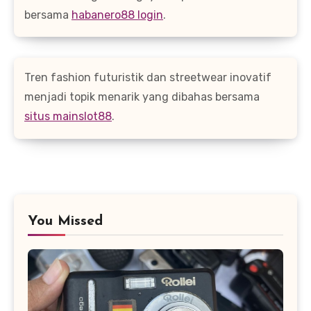
bersama
habanero88 login
.
Tren fashion futuristik dan streetwear inovatif
menjadi topik menarik yang dibahas bersama
situs mainslot88
.
You Missed