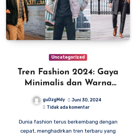
Uncategorized
Tren Fashion 2024: Gaya
Minimalis dan Warna
Cerah
guDzgMdy
Juni 30, 2024
Tidak ada komentar
Dunia fashion terus berkembang dengan
cepat, menghadirkan tren terbaru yang