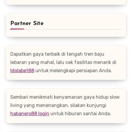
Partner Site
Dapatkan gaya terbaik di tengah tren baju
lebaran yang mahal, lalu cek fasilitas menarik di
Idolabet88
untuk melengkapi persiapan Anda.
Sembari menikmati kenyamanan gaya hidup slow
living yang menenangkan, silakan kunjungi
habanero88 login
untuk hiburan santai Anda.