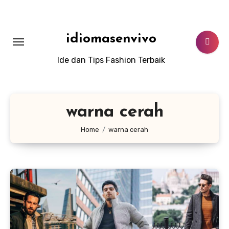
Lewati
ke
konten
idiomasenvivo
Ide dan Tips Fashion Terbaik
warna cerah
Home
warna cerah