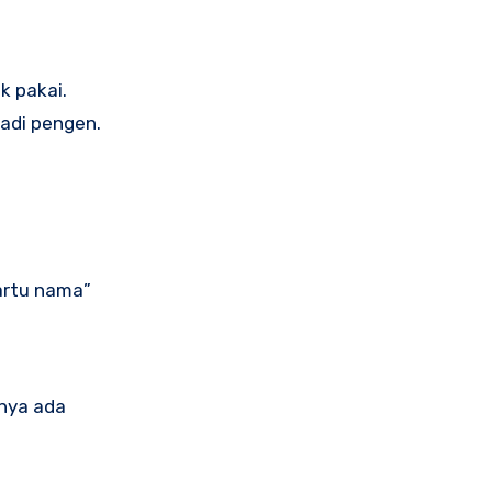
k pakai.
jadi pengen.
artu nama”
anya ada