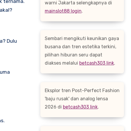
ek ternama.
warni Jakarta selengkapnya di
 akal?
mainslot88 login
.
Sembari mengikuti keunikan gaya
ya? Dulu
busana dan tren estetika terkini,
pilihan hiburan seru dapat
diakses melalui
betcash303 link
.
 cuma
Eksplor tren Post-Perfect Fashion
'baju rusak' dan analog lensa
2026 di
betcash303 link
.
as.