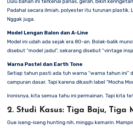
Dulu bahan ini terkenal panas, gerah, bikin keringe
Padahal secara ilmiah, polyester itu turunan plastik.
Nggak juga.
Model Lengan Balon dan A-Line
Model ini udah ada sejak era 80-an. Bolak-balik muncu
disebut “model jadul”, sekarang disebut “vintage ins
Warna Pastel dan Earth Tone
Setiap tahun pasti ada tuh warna “warna tahun ini” d
campuran dasar. Tapi karena dikasih label “Mocha Mous
Ironisnya, kita semua tahu ini permainan. Tapi kita te
2. Studi Kasus: Tiga Baju, Tig
Gue iseng-iseng hunting nih, minggu kemarin. Mampir k