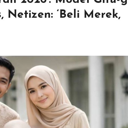
an 2026’: Model Gitu-g
 Netizen: ‘Beli Merek,