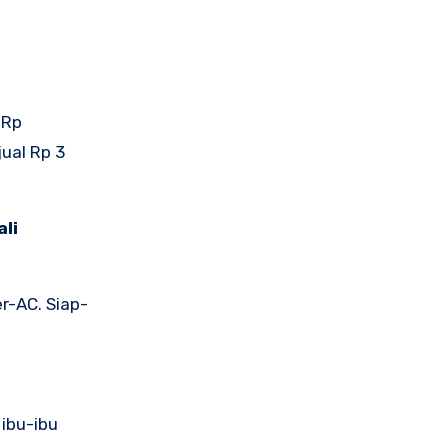
 Rp
jual Rp 3
ali
r-AC. Siap-
 ibu-ibu