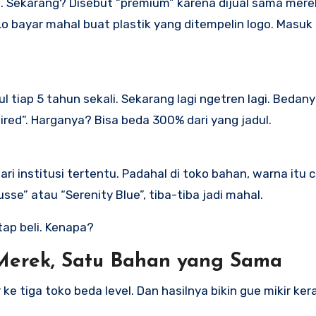
tan. Sekarang? Disebut “premium” karena dijual sama mer
 Lo bayar mahal buat plastik yang ditempelin logo. Masuk
l tiap 5 tahun sekali. Sekarang lagi ngetren lagi. Bedan
pired”. Harganya? Bisa beda 300% dari yang jadul.
ari institusi tertentu. Padahal di toko bahan, warna itu
se” atau “Serenity Blue”, tiba-tiba jadi mahal.
tap beli. Kenapa?
a Merek, Satu Bahan yang Sama
e tiga toko beda level. Dan hasilnya bikin gue mikir ker