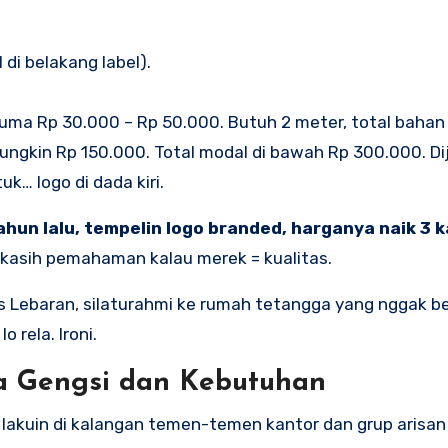
di belakang label).
uma Rp 30.000 – Rp 50.000. Butuh 2 meter, total bahan
mungkin Rp 150.000. Total modal di bawah Rp 300.000. Di
k… logo di dada kiri.
hun lalu, tempelin logo branded, harganya naik 3 k
ikasih pemahaman kalau merek = kualitas.
s Lebaran, silaturahmi ke rumah tetangga yang nggak be
 rela. Ironi.
ara Gengsi dan Kebutuhan
 gue lakuin di kalangan temen-temen kantor dan grup arisan