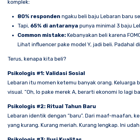
komplek:
80% responden
ngaku beli baju Lebaran baru se
Tapi,
65% di antaranya
punya minimal 3 baju Le
Common mistake:
Kebanyakan beli karena FOMO 
Lihat influencer pake model Y, jadi beli. Padahal 
Terus, kenapa kita beli?
Psikologis #1: Validasi Sosial
Lebaran itu momen ketemu banyak orang. Keluarga b
visual. “Oh, lo pake merek A, berarti ekonomi lo lagi ba
Psikologis #2: Ritual Tahun Baru
Lebaran identik dengan “baru”. Dari maaf-maafan, ke
yang kurang. Kurang meriah. Kurang lengkap. Ini uda
Psikologis #3: Ilusi Kualitas