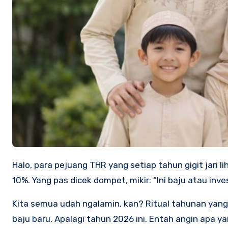
Halo, para pejuang THR yang setiap tahun gigit jari lihat harga baju lebaran. Yang rela antri di mall cuma karena diskon
10%. Yang pas dicek dompet, mikir: “Ini baju atau inv
Kita semua udah ngalamin, kan? Ritual tahunan yang
baju baru. Apalagi tahun 2026 ini. Entah angin apa yan