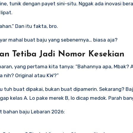
ne, tunik dengan payet sini-situ. Nggak ada inovasi berar
lipat.
ahan.” Dan itu fakta, bro.
bayar mahal buat baju yang sebenernya… biasa aja?
han Tetiba Jadi Nomor Kesekian
 Lebaran, yang pertama kita tanya: “Bahannya apa, Mbak?
a nih? Original atau KW?”
aju tuh buat dipakai, bukan buat dipamerin. Sekarang? Ba
gap kelas A. Lo pake merek B, lo dicap medok. Parah bang
iat bahan baju Lebaran 2026: