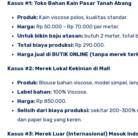
Kasus #1: Toko Bahan Kain Pasar Tanah Abang
Produk:
Kain viscose polos, kualitas standar.
Harga:
Rp 50.000 – Rp 70.000 per meter.
Untuk bikin baju atasan:
butuh 2 meter, total 
Total biaya produksi:
Rp 290.000.
Harga jual di BUTIK ONLINE (tanpa merek ter
Kasus #2: Merek Lokal Kekinian di Mall
Produk:
Blouse bahan viscose, model simpel, len
Label bahan:
100% Viscose.
Harga:
Rp 850.000.
Selisih dari biaya produksi:
sekitar 200-300% da
dan paper bag yang keren.
Kasus #3: Merek Luar (Internasional) Masuk Ind